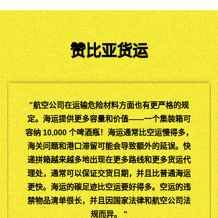
赞比亚货运
"
"
如果您正在考虑赞比亚空运，您应该与您的货运
"
代理仔细讨论您的货物性质。并且不要忘记提及
把手等辅助物品。包装也可能受到限制。例如，
瓦楞纸箱有最大重量限制。直到最近，不装满集
装箱 (LCL) 的小型货物通常比整箱 (FCL) 货物的
运输时间要长得多。想要数量较少的托运人很快
"
就不得不支付额外费用来进行空运。
"
"