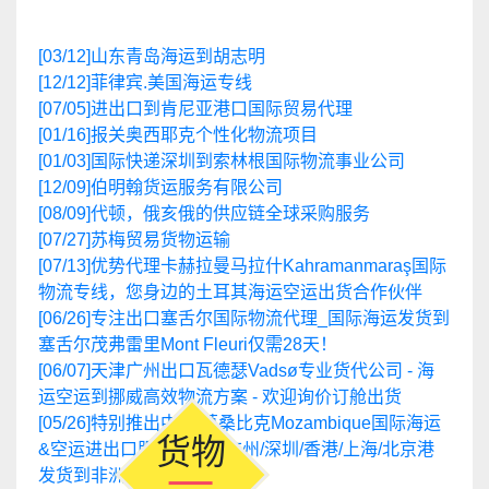
[12/12]
菲律宾.美国海运专线
[07/05]
进出口到肯尼亚港口国际贸易代理
[01/16]
报关奥西耶克个性化物流项目
[01/03]
国际快递深圳到索林根国际物流事业公司
[12/09]
伯明翰货运服务有限公司
[08/09]
代顿，俄亥俄的供应链全球采购服务
[07/27]
苏梅贸易货物运输
[07/13]
优势代理卡赫拉曼马拉什Kahramanmaraş国际
物流专线，您身边的土耳其海运空运出货合作伙伴
[06/26]
专注出口塞舌尔国际物流代理_国际海运发货到
塞舌尔茂弗雷里Mont Fleuri仅需28天！
[06/07]
天津广州出口瓦德瑟Vadsø专业货代公司 - 海
运空运到挪威高效物流方案 - 欢迎询价订舱出货
[05/26]
特别推出中国-莫桑比克Mozambique国际海运
货物
&空运进出口服务专线，广州/深圳/香港/上海/北京港
发货到非洲！
安全
[05/09]
及时解决一切皮亚特拉尼亚姆茨Piatra Neamt
国际海运&空运难题，罗马尼亚优势专线配套资源渠